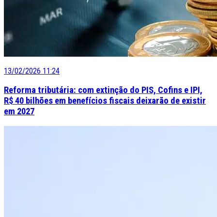
13/02/2026 11:24
Reforma tributária: com extinção do PIS, Cofins e IPI,
R$ 40 bilhões em benefícios fiscais deixarão de existir
em 2027